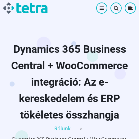
Ugrás
a
tartalomra
Dynamics 365 Business
Central + WooCommerce
integráció: Az e-
kereskedelem és ERP
tökéletes összhangja
Rólunk
⟶