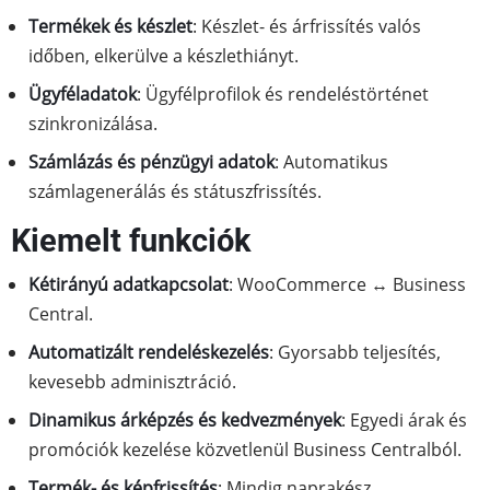
Termékek és készlet
: Készlet- és árfrissítés valós
időben, elkerülve a készlethiányt.
Ügyféladatok
: Ügyfélprofilok és rendeléstörténet
szinkronizálása.
Számlázás és pénzügyi adatok
: Automatikus
számlagenerálás és státuszfrissítés.
Kiemelt funkciók
Kétirányú adatkapcsolat
: WooCommerce ↔ Business
Central.
Automatizált rendeléskezelés
: Gyorsabb teljesítés,
kevesebb adminisztráció.
Dinamikus árképzés és kedvezmények
: Egyedi árak és
promóciók kezelése közvetlenül Business Centralból.
Termék- és képfrissítés
: Mindig naprakész