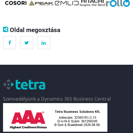
👈
👉
Oldal megosztása
Szenvedélyünk a Dynamics 365 Business Central