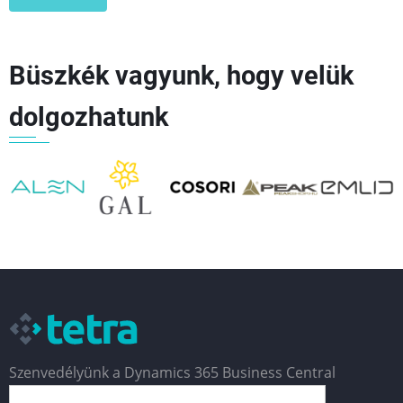
Büszkék vagyunk, hogy velük
dolgozhatunk
👈
👉
Szenvedélyünk a Dynamics 365 Business Central