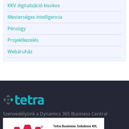
KKV digitalizáció kisokos
Mesterséges intelligencia
Pénzügy
Projektkezelés
Webáruház
Szenvedélyünk a Dynamics 365 Business Central