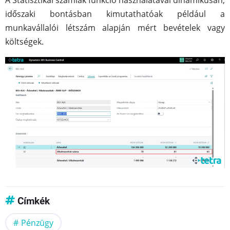
A Statisztikai számlák funkció használatával dinamikusan,
időszaki bontásban kimutathatóak például a
munkavállalói létszám alapján mért bevételek vagy
költségek.
Címkék
Pénzügy