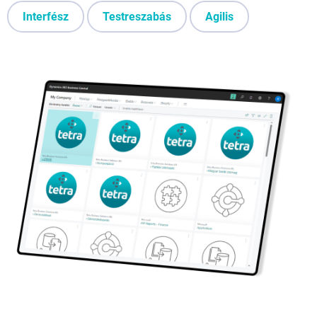
Interfész
Testreszabás
Agilis