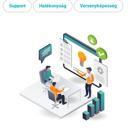
Support
Hatékonyság
Versenyképesség