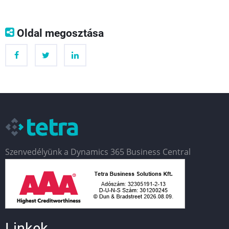
👈
👉
Oldal megosztása
Szenvedélyünk a Dynamics 365 Business Central
Linkek