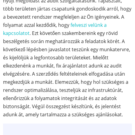
nyújt megoldást az audit szolgáltatásunk. Tapasztalt,
több területen jártas csapatunk gondoskodik arról, hogy
a bevezetett rendszer megfeleljen az Ön igényeinek. A
folyamat azzal kezdődik, hogy
felveszi velünk a
kapcsolatot
. Ezt követően szakembereink egy rövid
beszélgetés során meghatározzák a feladatok körét. A
következő lépésben javaslatot teszünk egy munkatervre,
és kijelöljük a legfontosabb területeket. Mielőtt
elkezdenénk a munkát, fix árajánlatot adunk az audit
elvégzésére. A szerződés feltételeinek elfogadása után
megkezdjük a munkát. Elemezzük, hogy hol szükséges a
rendszer optimalizálása, teszteljük az infrastruktúrát,
ellenőrizzük a folyamatok integritását és az adatok
biztonságát. Végül összegzést készítünk, és jelentést
adunk át, amely tartalmazza a szükséges ajánlásokat.