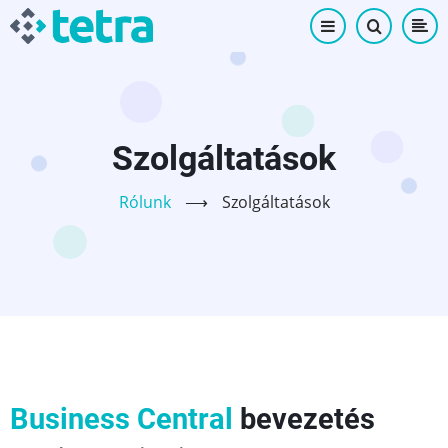
Ugrás
a
tartalomra
Szolgáltatások
Rólunk
⟶
Szolgáltatások
Business Central
bevezetés