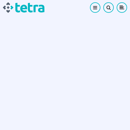
Ugrás
a
tartalomra