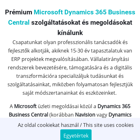
Prémium
Microsoft Dynamics 365 Business
Central
szolgáltatásokat és megoldásokat
kínálunk
Csapatunkat olyan professzionális tanácsadók és
fejlesztők alkotják, akiknek 15-30 év tapasztalatuk van
ERP projektek megvalósításában. Vállalatirányítási
rendszerek bevezetésére, támogatására és a digitális
transzformációra specializáljuk tudásunkat és
szolgáltatásainkat, miközben folyamatosan fejlesztjük
saját módszertanainkat és eszközeinket.
A
Microsoft
üzleti megoldásai közül a
Dynamics 365
Business Central
(korábban
Navision
vagy
Dynamics
NAV
) vállalatirányítási rendszerrel kapcsolatos
Az oldal cookiekat használ / This site uses cookies
tevékenységekre fókuszálunk, de szeretettel alkalmazzuk
Egyetértek