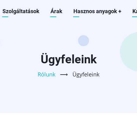
Szolgáltatások
Árak
Hasznos anyagok
+
K
ion
Ügyfeleink
Rólunk
⟶
Ügyfeleink