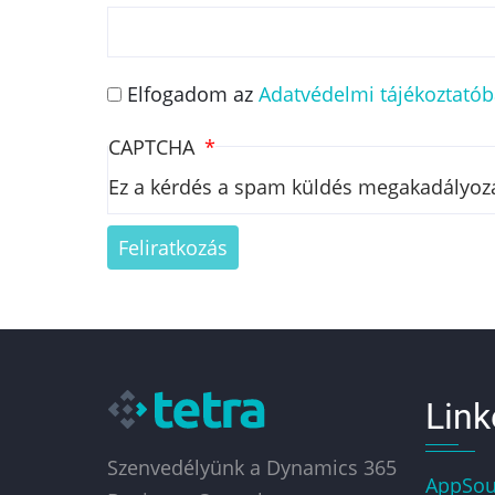
Elfogadom az
Adatvédelmi tájékoztató
CAPTCHA
Ez a kérdés a spam küldés megakadályozá
Link
Szenvedélyünk a Dynamics 365
AppSou