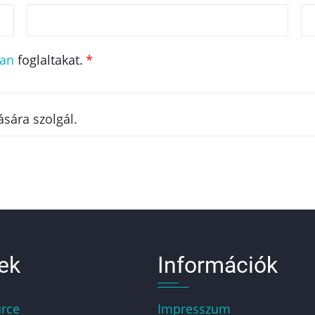
ban
foglaltakat.
sára szolgál.
ek
Információk
rce
Impresszum