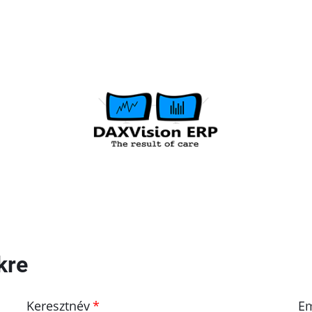
kre
Keresztnév
Em