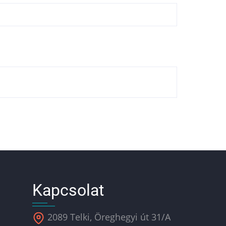
Kapcsolat
2089 Telki, Öreghegyi út 31/A