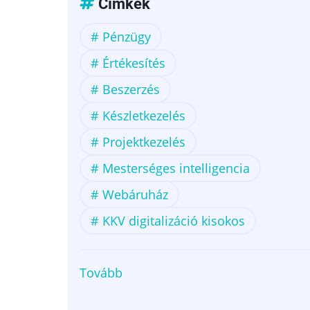
Címkék
Pénzügy
Értékesítés
Beszerzés
Készletkezelés
Projektkezelés
Mesterséges intelligencia
Webáruház
KKV digitalizáció kisokos
Tovább
(Mi
az