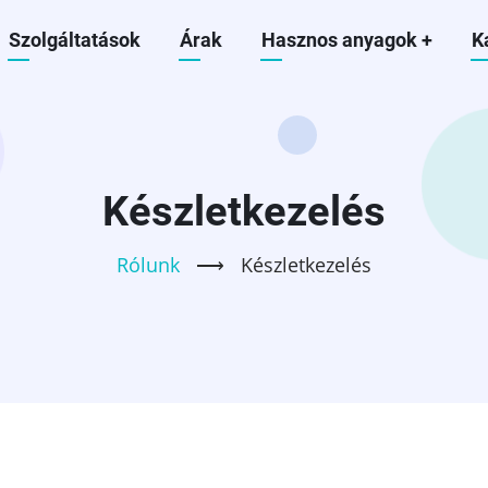
Szolgáltatások
Árak
Hasznos anyagok
+
K
ion
Készletkezelés
Rólunk
⟶
Készletkezelés