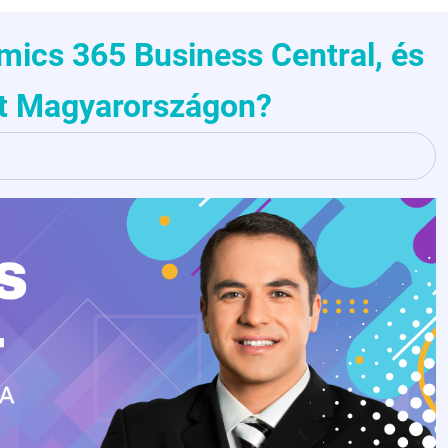
mics 365 Business Central, és
at Magyarországon?