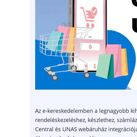
Az e-kereskedelemben a legnagyobb kihí
rendeléskezeléshez, készlethez, számlá
Central és UNAS webáruház integrációja