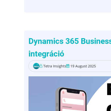
a
Microsoft
Dynamics
365
Business
Central,
Dynamics 365 Busines
és
integráció
hogyan
segíti
Tetra Insights
19 August 2025
a
KKV-
kat
Magyarországon?)