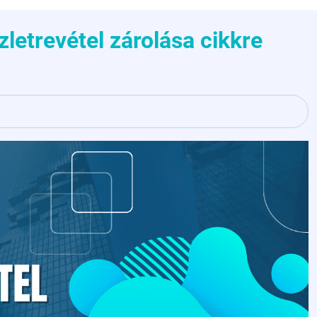
letrevétel zárolása cikkre