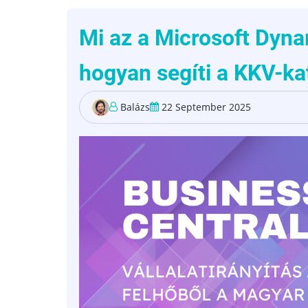
Mi az a Microsoft Dyna
hogyan segíti a KKV-k
Balázs
22 September 2025