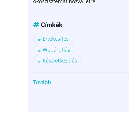
ökoszisztémát hozva létre.
Címkék
Értékesítés
Webáruház
Készletkezelés
Tovább
(Dynamics
365
Business
Central
+
UNAS