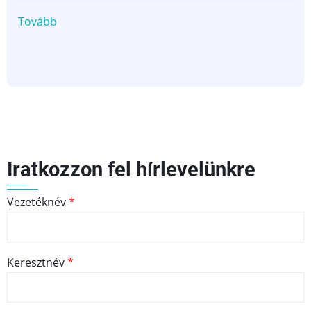
Tovább
(GLT
Delta
Kft.
|
Épületgépészet,
generálkivitelezés)
Iratkozzon fel hírlevelünkre
Vezetéknév
Keresztnév