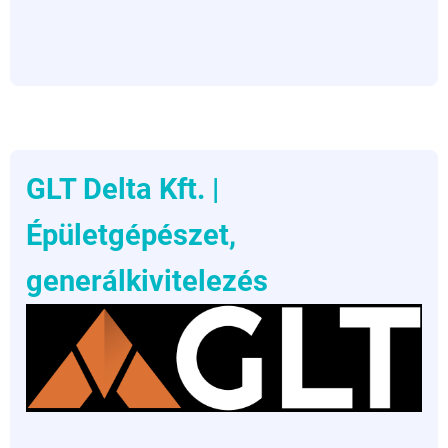
Zrt.
|
Autó
beszerzés,
céges
flotta
menedzsment)
GLT Delta Kft. |
Épületgépészet,
generálkivitelezés