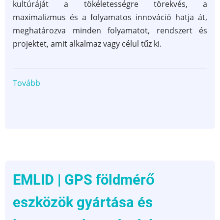
kultúráját a tökéletességre törekvés, a
maximalizmus és a folyamatos innováció hatja át,
meghatározva minden folyamatot, rendszert és
projektet, amit alkalmaz vagy célul tűz ki.
Tovább
(Hitachi
Rail
GTS
Hungary
Kft.
|
vasúti
biztosító-
EMLID | GPS földmérő
és
eszközök gyártása és
jelzőrendszerek,
mérnöki