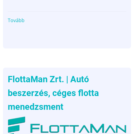
Tovább
(EMLID
|
GPS
földmérő
eszközök
gyártása
és
internetes
FlottaMan Zrt. | Autó
kereskedelme)
beszerzés, céges flotta
menedzsment