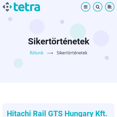
Ugrás
a
tartalomra
Sikertörténetek
Rólunk
⟶
Sikertörténetek
Hitachi Rail GTS Hungary Kft.