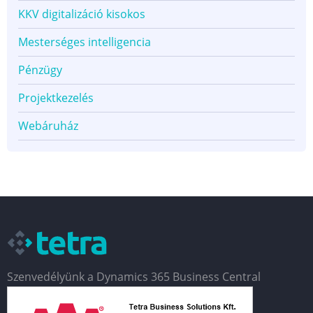
KKV digitalizáció kisokos
Mesterséges intelligencia
Pénzügy
Projektkezelés
Webáruház
Szenvedélyünk a Dynamics 365 Business Central