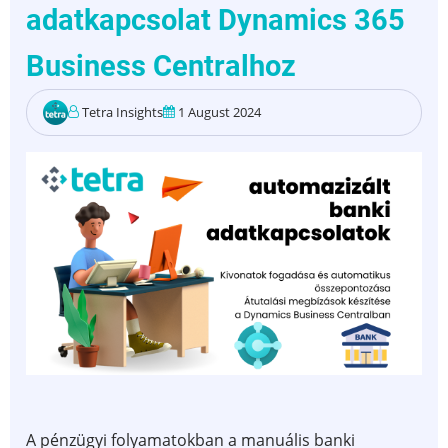
adatkapcsolat Dynamics 365
hogyan
segíti
Business Centralhoz
a
KKV-
Tetra Insights
1 August 2024
kat
Magyarországon?)
A pénzügyi folyamatokban a manuális banki