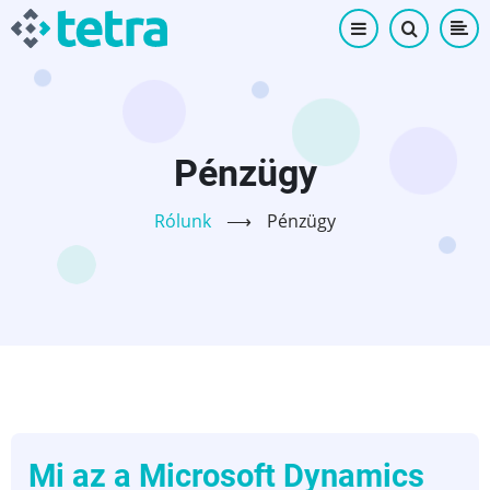
Ugrás
a
tartalomra
Pénzügy
Rólunk
⟶
Pénzügy
Mi az a Microsoft Dynamics