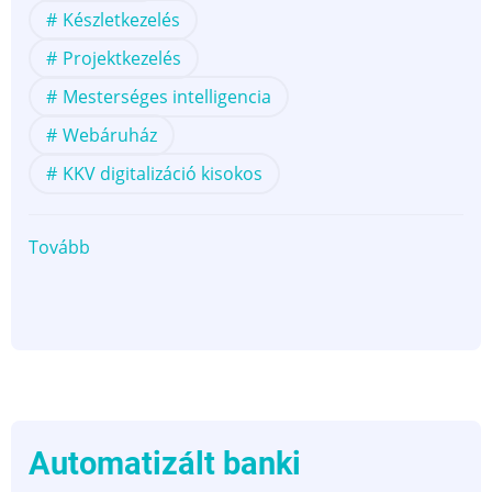
Készletkezelés
Projektkezelés
Mesterséges intelligencia
Webáruház
KKV digitalizáció kisokos
Tovább
(Mi
az
a
Microsoft
Dynamics
365
Business
Central,
Automatizált banki
és