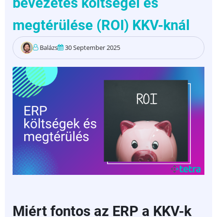
bevezetés költségei és
megtérülése (ROI) KKV-knál
Balázs
30 September 2025
Miért fontos az ERP a KKV-k