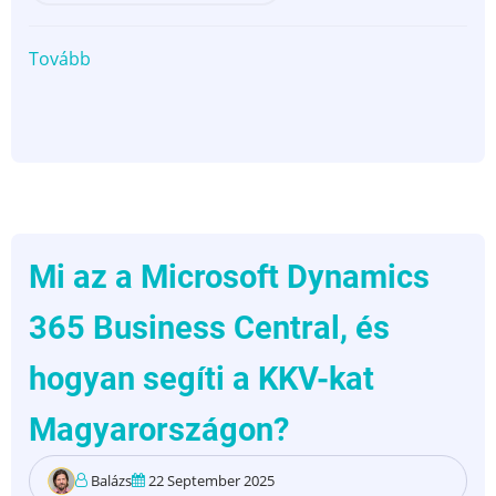
Tovább
(Microsoft
ERP
rendszer
bevezetés
költségei
és
megtérülése
(ROI)
Mi az a Microsoft Dynamics
KKV-
365 Business Central, és
knál)
hogyan segíti a KKV-kat
Magyarországon?
Balázs
22 September 2025