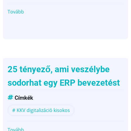
Tovább
(Mi
az
a
Microsoft
Dynamics
365
Business
Central,
25 tényező, ami veszélybe
és
sodorhat egy ERP bevezetést
hogyan
segíti
Címkék
a
KKV-
KKV digitalizáció kisokos
kat
Magyarországon?)
Tovább
(25