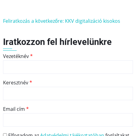
k
számára)
Feliratkozás a következőre: KKV digitalizáció kisokos
Iratkozzon fel hírlevelünkre
Vezetéknév
Keresztnév
Email cím
Elfogadom az
Adatvédelmi tájékoztatóban
foglaltakat.