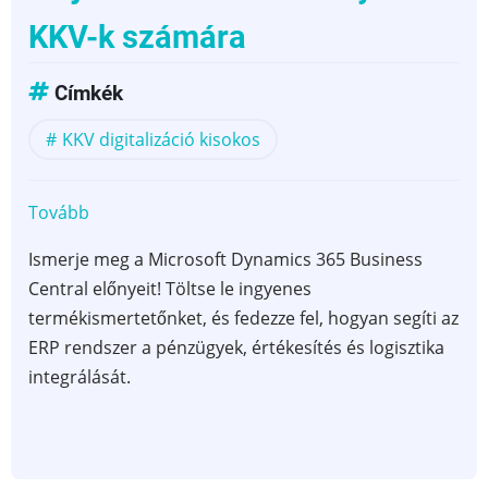
KKV-k számára
Címkék
KKV digitalizáció kisokos
Tovább
(Dynamics
365
Ismerje meg a Microsoft Dynamics 365 Business
Business
Central előnyeit! Töltse le ingyenes
Central
termékismertetőnket, és fedezze fel, hogyan segíti az
termékismertető
ERP rendszer a pénzügyek, értékesítés és logisztika
–
integrálását.
Teljes
körű
vállalatirányítás
KKV-