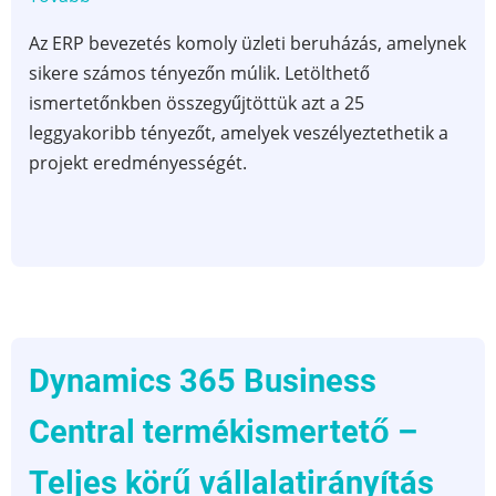
tényező,
Az ERP bevezetés komoly üzleti beruházás, amelynek
ami
sikere számos tényezőn múlik. Letölthető
veszélybe
ismertetőnkben összegyűjtöttük azt a 25
sodorhat
leggyakoribb tényezőt, amelyek veszélyeztethetik a
egy
projekt eredményességét.
ERP
bevezetést)
Dynamics 365 Business
Central termékismertető –
Teljes körű vállalatirányítás